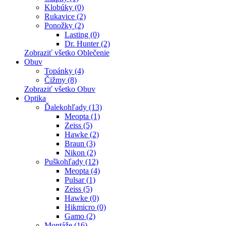
Klobúky (0)
Rukavice (2)
Ponožky (2)
Lasting (0)
Dr. Hunter (2)
Zobraziť všetko Oblečenie
Obuv
Topánky (4)
Čižmy (8)
Zobraziť všetko Obuv
Optika
Ďalekohľady (13)
Meopta (1)
Zeiss (5)
Hawke (2)
Braun (3)
Nikon (2)
Puškohľady (12)
Meopta (4)
Pulsar (1)
Zeiss (5)
Hawke (0)
Hikmicro (0)
Gamo (2)
Montáže (16)