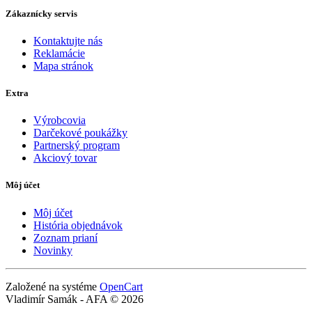
Zákaznícky servis
Kontaktujte nás
Reklamácie
Mapa stránok
Extra
Výrobcovia
Darčekové poukážky
Partnerský program
Akciový tovar
Môj účet
Môj účet
História objednávok
Zoznam prianí
Novinky
Založené na systéme
OpenCart
Vladimír Samák - AFA © 2026