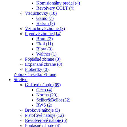
Komisionálny predaj (4)
Revolvery COLT (4)
Vzduchovky (10)
Gamo (7)
Hatsan (3)
Vzduchové zbrane (3)
Plynové zbrane (14)
Bruni (2)
Ekol (11)
Blow (0)
Walther (1)
Poplašné zbrane (0)
Expanzné zbrane (0)
Flobertky (0)
Zobraziť všetko Zbrane
Strelivo
Guľové náboje (69)
Geco (4)
Norma (20)
Sellier&Bellot (32)
RWS (2)
Brokové náboje (3)
Pištoľové náboje (12)
Revolverové náboje (6)
Poplašné náboje (4)