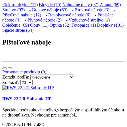
Elektro bicykle (11)
Bicykle (70)
Náhradné diely (97)
Zbrane (69)
Strelivo (97)
- Guľové náboje (69)
- Brokové náboje (3)
-
Pištoľové náboje (12)
- Revolverové náboje (6)
- Poplašné
náboje (4)
- Plynové náboje (2)
- Vzduchové strelivo (1)
Oblečenie (69)
Obuv (11)
Optika (52)
Fotopasce (1)
Doplnky (101)
Šijacie stroje (64)
Pištoľové náboje
Porovnanie produktu (0)
Zoradiť podľa:
Zobraziť:
RWS 22 LR Subsonic HP
Špeciáne podzvukové strelivo,s bezpečným a spoľahlivým účinkom
na drobnú zver. Nevhodné pre samonabí..
9,20€
Bez DPH: 7,48€