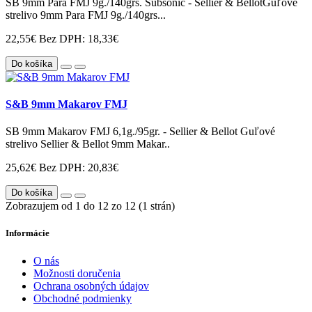
SB 9mm Para FMJ 9g./140grs. Subsonic - Sellier & BellotGuľové
strelivo 9mm Para FMJ 9g./140grs...
22,55€
Bez DPH: 18,33€
Do košíka
S&B 9mm Makarov FMJ
SB 9mm Makarov FMJ 6,1g./95gr. - Sellier & Bellot Guľové
strelivo Sellier & Bellot 9mm Makar..
25,62€
Bez DPH: 20,83€
Do košíka
Zobrazujem od 1 do 12 zo 12 (1 strán)
Informácie
O nás
Možnosti doručenia
Ochrana osobných údajov
Obchodné podmienky