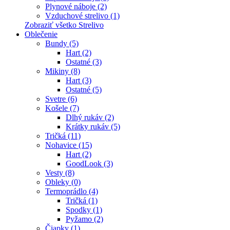
Plynové náboje (2)
Vzduchové strelivo (1)
Zobraziť všetko Strelivo
Oblečenie
Bundy (5)
Hart (2)
Ostatné (3)
Mikiny (8)
Hart (3)
Ostatné (5)
Svetre (6)
Košele (7)
Dlhý rukáv (2)
Krátky rukáv (5)
Tričká (11)
Nohavice (15)
Hart (2)
GoodLook (3)
Vesty (8)
Obleky (0)
Termoprádlo (4)
Tričká (1)
Spodky (1)
Pyžamo (2)
Čiapky (1)