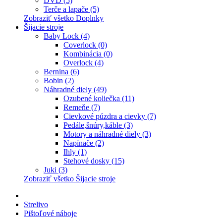
DVD (5)
Terče a lapače (5)
Zobraziť všetko Doplnky
Šijacie stroje
Baby Lock (4)
Coverlock (0)
Kombinácia (0)
Overlock (4)
Bernina (6)
Bobin (2)
Náhradné diely (49)
Ozubené koliečka (11)
Remeňe (7)
Cievkové púzdra a cievky (7)
Pedále,šnúry,káble (3)
Motory a náhradné diely (3)
Napínače (2)
Ihly (1)
Stehové dosky (15)
Juki (3)
Zobraziť všetko Šijacie stroje
Strelivo
Pištoľové náboje