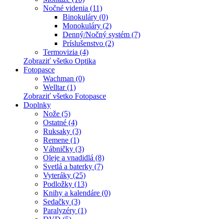
Nočné videnia (11)
Binokuláry (0)
Monokuláry (2)
Denný/Nočný systém (7)
Príslušenstvo (2)
Termovizia (4)
Zobraziť všetko Optika
Fotopasce
Wachman (0)
Welltar (1)
Zobraziť všetko Fotopasce
Doplnky
Nože (5)
Ostatné (4)
Ruksaky (3)
Remene (1)
Vábničky (3)
Oleje a vnadidlá (8)
Svetlá a baterky (7)
Vyteráky (25)
Podložky (13)
Knihy a kalendáre (0)
Sedačky (3)
Paralyzéry (1)