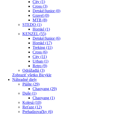
City (1)
Cross (3)
Detské/Junior (0)
Gravel (0)
MTB (8)
STEDO (1)
Horské (1)
KENZEL (55)
Detské/Junior (6)
Horské (17)
Treking (11)
Cross (6)
City (11)
Urban (1)
Retro (9)
Odrážadlá (3)
Zobraziť všetko Bicykle
Náhradné diely
Plášte (29)
Chaoyang (29)
Duše (1)
Chaoyang (1)
Kolesá (10)
Reťaze (12)
Prehadzovačky (6)