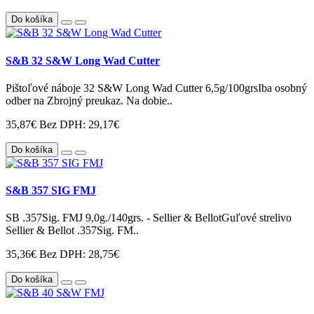
Do košíka
S&B 32 S&W Long Wad Cutter
Pištoľové náboje 32 S&W Long Wad Cutter 6,5g/100grsIba osobný
odber na Zbrojný preukaz. Na dobie..
35,87€
Bez DPH: 29,17€
Do košíka
S&B 357 SIG FMJ
SB .357Sig. FMJ 9,0g./140grs. - Sellier & BellotGuľové strelivo
Sellier & Bellot .357Sig. FM..
35,36€
Bez DPH: 28,75€
Do košíka