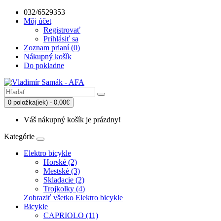
032/6529353
Môj účet
Registrovať
Prihlásiť sa
Zoznam prianí (0)
Nákupný košík
Do pokladne
0 položka(iek) - 0,00€
Váš nákupný košík je prázdny!
Kategórie
Elektro bicykle
Horské (2)
Mestské (3)
Skladacie (2)
Trojkolky (4)
Zobraziť všetko Elektro bicykle
Bicykle
CAPRIOLO (11)