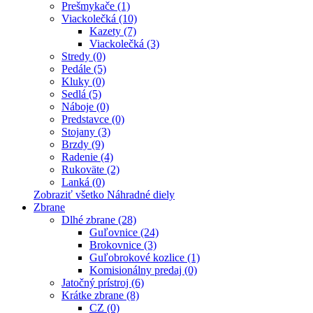
Prešmykače (1)
Viackolečká (10)
Kazety (7)
Viackolečká (3)
Stredy (0)
Pedále (5)
Kluky (0)
Sedlá (5)
Náboje (0)
Predstavce (0)
Stojany (3)
Brzdy (9)
Radenie (4)
Rukoväte (2)
Lanká (0)
Zobraziť všetko Náhradné diely
Zbrane
Dlhé zbrane (28)
Guľovnice (24)
Brokovnice (3)
Guľobrokové kozlice (1)
Komisionálny predaj (0)
Jatočný prístroj (6)
Krátke zbrane (8)
CZ (0)