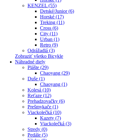
KENZEL (55)
Detské/Junior (6)
Horské (17)
Treking (11)
Cross (6)
City (11)
Urban (1)
Retro (9)
Odrážadlá (3)
Zobraziť všetko Bicykle
Náhradné diely
Plášte (29)
Chaoyang (29)
Duše (1)
Chaoyang (1)
Kolesá (10)
Reťaze (12)
Prehadzovačky (6)
Prešmykače (1)
Viackolečká (10)
Kazety (7)
Viackolečká (3)
Stredy (0)
Pedále (5)