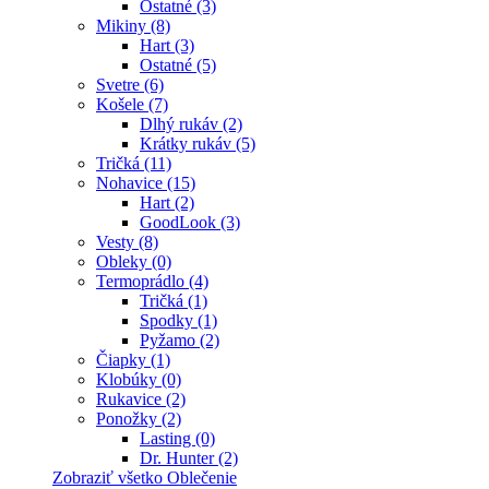
Ostatné (3)
Mikiny (8)
Hart (3)
Ostatné (5)
Svetre (6)
Košele (7)
Dlhý rukáv (2)
Krátky rukáv (5)
Tričká (11)
Nohavice (15)
Hart (2)
GoodLook (3)
Vesty (8)
Obleky (0)
Termoprádlo (4)
Tričká (1)
Spodky (1)
Pyžamo (2)
Čiapky (1)
Klobúky (0)
Rukavice (2)
Ponožky (2)
Lasting (0)
Dr. Hunter (2)
Zobraziť všetko Oblečenie