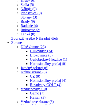
Kluky (0)
Sedlá (5)
Náboje (0)
Predstavce (0)
Stojany (3)
Brzdy (9)
Radenie (4)
Rukoväte (2)
Lanká (0)
Zobraziť všetko Náhradné diely
Zbrane
Dlhé zbrane (28)
Guľovnice (24)
Brokovnice (3)
Guľobrokové kozlice (1)
Komisionálny predaj (0)
Jatočný prístroj (6)
Krátke zbrane (8)
CZ (0)
Komisionálny predaj (4)
Revolvery COLT (4)
Vzduchovky (10)
Gamo (7)
Hatsan (3)
Vzduchové zbrane (3)