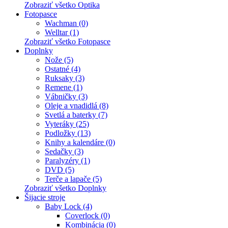
Zobraziť všetko Optika
Fotopasce
Wachman (0)
Welltar (1)
Zobraziť všetko Fotopasce
Doplnky
Nože (5)
Ostatné (4)
Ruksaky (3)
Remene (1)
Vábničky (3)
Oleje a vnadidlá (8)
Svetlá a baterky (7)
Vyteráky (25)
Podložky (13)
Knihy a kalendáre (0)
Sedačky (3)
Paralyzéry (1)
DVD (5)
Terče a lapače (5)
Zobraziť všetko Doplnky
Šijacie stroje
Baby Lock (4)
Coverlock (0)
Kombinácia (0)