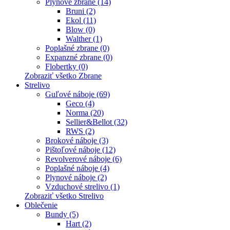
Plynové zbrane (14)
Bruni (2)
Ekol (11)
Blow (0)
Walther (1)
Poplašné zbrane (0)
Expanzné zbrane (0)
Flobertky (0)
Zobraziť všetko Zbrane
Strelivo
Guľové náboje (69)
Geco (4)
Norma (20)
Sellier&Bellot (32)
RWS (2)
Brokové náboje (3)
Pištoľové náboje (12)
Revolverové náboje (6)
Poplašné náboje (4)
Plynové náboje (2)
Vzduchové strelivo (1)
Zobraziť všetko Strelivo
Oblečenie
Bundy (5)
Hart (2)