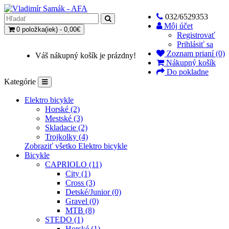
032/6529353
Môj účet
0 položka(iek) - 0,00€
Registrovať
Prihlásiť sa
Zoznam prianí (0)
Váš nákupný košík je prázdny!
Nákupný košík
Do pokladne
Kategórie
Elektro bicykle
Horské (2)
Mestské (3)
Skladacie (2)
Trojkolky (4)
Zobraziť všetko Elektro bicykle
Bicykle
CAPRIOLO (11)
City (1)
Cross (3)
Detské/Junior (0)
Gravel (0)
MTB (8)
STEDO (1)
Horské (1)