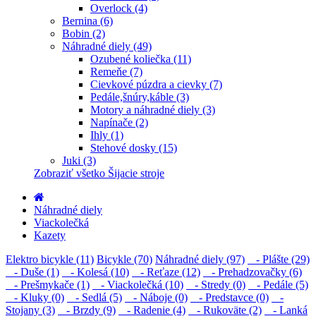
Overlock (4)
Bernina (6)
Bobin (2)
Náhradné diely (49)
Ozubené koliečka (11)
Remeňe (7)
Cievkové púzdra a cievky (7)
Pedále,šnúry,káble (3)
Motory a náhradné diely (3)
Napínače (2)
Ihly (1)
Stehové dosky (15)
Juki (3)
Zobraziť všetko Šijacie stroje
Náhradné diely
Viackolečká
Kazety
Elektro bicykle (11)
Bicykle (70)
Náhradné diely (97)
- Plášte (29)
- Duše (1)
- Kolesá (10)
- Reťaze (12)
- Prehadzovačky (6)
- Prešmykače (1)
- Viackolečká (10)
- Stredy (0)
- Pedále (5)
- Kluky (0)
- Sedlá (5)
- Náboje (0)
- Predstavce (0)
-
Stojany (3)
- Brzdy (9)
- Radenie (4)
- Rukoväte (2)
- Lanká