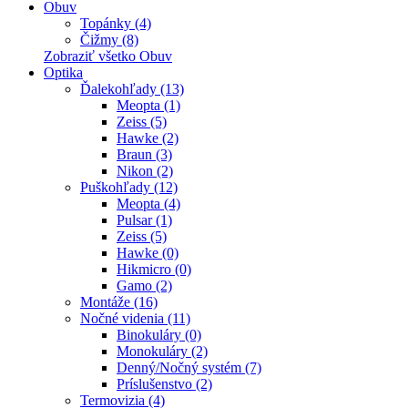
Obuv
Topánky (4)
Čižmy (8)
Zobraziť všetko Obuv
Optika
Ďalekohľady (13)
Meopta (1)
Zeiss (5)
Hawke (2)
Braun (3)
Nikon (2)
Puškohľady (12)
Meopta (4)
Pulsar (1)
Zeiss (5)
Hawke (0)
Hikmicro (0)
Gamo (2)
Montáže (16)
Nočné videnia (11)
Binokuláry (0)
Monokuláry (2)
Denný/Nočný systém (7)
Príslušenstvo (2)
Termovizia (4)